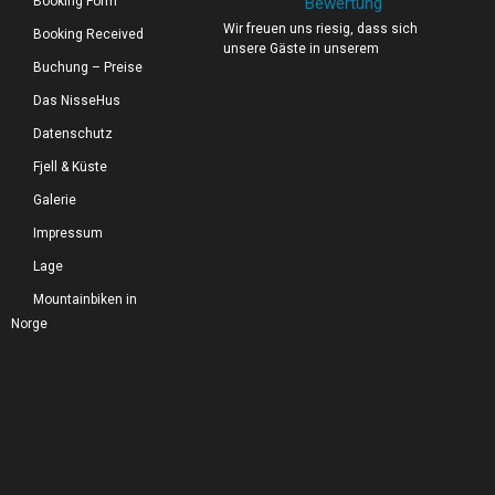
Booking Form
Bewertung
Wir freuen uns riesig, dass sich
Booking Received
unsere Gäste in unserem
Buchung – Preise
Das NisseHus
Datenschutz
Fjell & Küste
Galerie
Impressum
Lage
Mountainbiken in
Norge