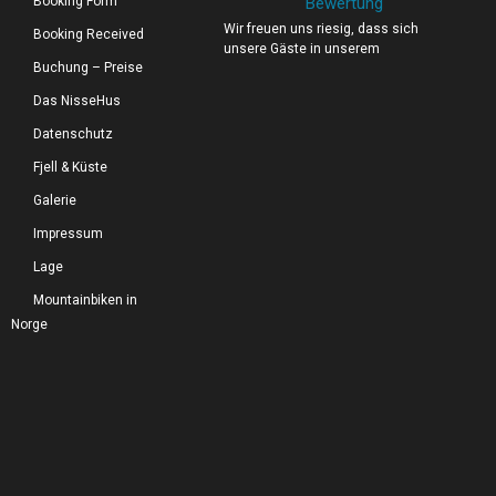
Booking Form
Bewertung
Wir freuen uns riesig, dass sich
Booking Received
unsere Gäste in unserem
Buchung – Preise
Das NisseHus
Datenschutz
Fjell & Küste
Galerie
Impressum
Lage
Mountainbiken in
Norge