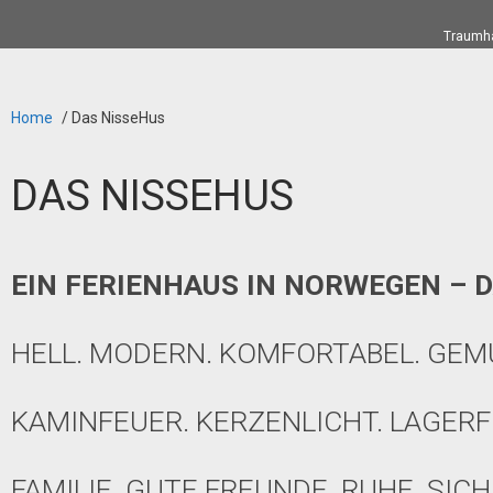
Traumha
Home
/
Das NisseHus
DAS NISSEHUS
EIN FERIENHAUS IN NORWEGEN – D
HELL. MODERN. KOMFORTABEL. GEM
KAMINFEUER. KERZENLICHT. LAGERF
FAMILIE. GUTE FREUNDE. RUHE. SICH